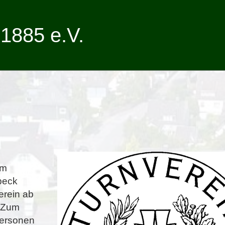
1885 e.V.
am
beck
erein ab
. Zum
Personen