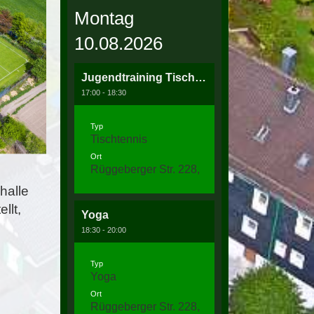
Montag
10.08.2026
Jugendtraining Tischtennis
17:00 - 18:30
Typ
Tischtennis
Ort
Rüggeberger Str. 228, 58256 Ennepetal
halle
llt,
Yoga
18:30 - 20:00
Typ
Yoga
Ort
Rüggeberger Str. 228, 58256 Ennepetal