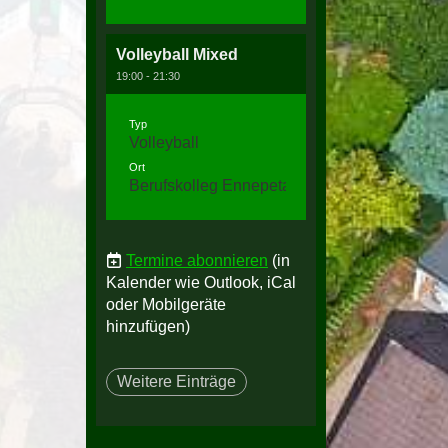
Volleyball Mixed
19:00 - 21:30
Typ
Volleyball
Ort
Berufskolleg Ennepetal, Halle 3
Termine abonnieren
(in
Kalender wie Outlook, iCal
oder Mobilgeräte
hinzufügen)
Weitere Einträge