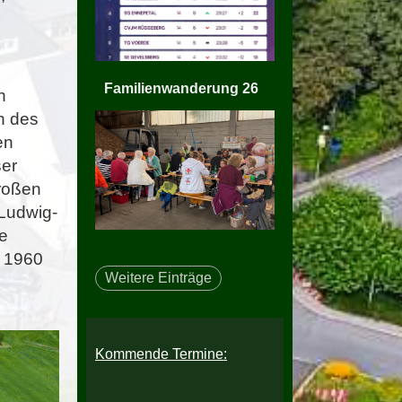
Familienwanderung 26
n
h des
en
ser
roßen
-Ludwig-
ge
t 1960
Weitere Einträge
Kommende Termine: