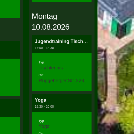
Montag
10.08.2026
Jugendtraining Tischtennis
17:00 - 18:30
Typ
Tischtennis
Ort
Rüggeberger Str. 228, 58256 Ennepetal
Yoga
18:30 - 20:00
Typ
Yoga
Ort