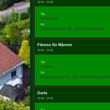
20:00 - 22:00
Typ
Volleyball
Ort
Deterbergerstr. 40, 58256 Ennepetal
Fitness für Männer
20:00 - 22:00
Typ
Turnen
Ort
Rüggeberger Str. 228, 58256 Ennepetal
Darts
20:00 - 23:45