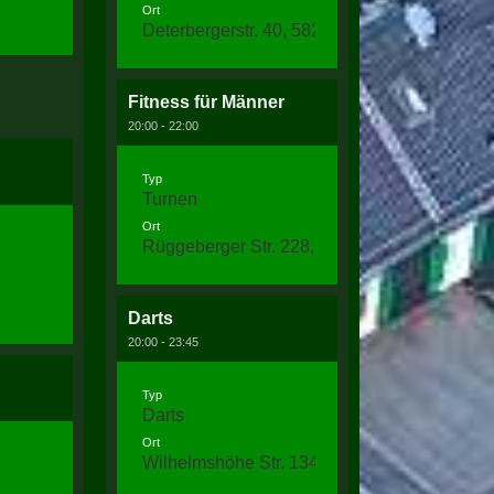
Ort
Deterbergerstr. 40, 58256 Ennepetal
Fitness für Männer
20:00 - 22:00
Typ
Turnen
Ort
Rüggeberger Str. 228, 58256 Ennepetal
Darts
20:00 - 23:45
Typ
Darts
Ort
Wilhelmshöhe Str. 134c, 58256 Ennepetal