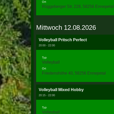
Ort
Rüggeberger Str. 228, 58256 Ennepetal
Mittwoch 12.08.2026
Volleyball Pritsch Perfect
20:00 - 22:00
Typ
Volleyball
Ort
Friedenshöhe 40, 58256 Ennepetal
Volleyball Mixed Hobby
20:15 - 22:00
Typ
Volleyball