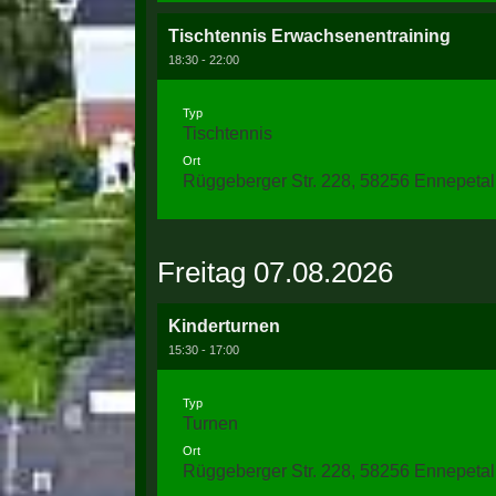
Tischtennis Erwachsenentraining
18:30 - 22:00
Typ
Tischtennis
Ort
Rüggeberger Str. 228, 58256 Ennepetal
Freitag 07.08.2026
Kinderturnen
15:30 - 17:00
Typ
Turnen
Ort
Rüggeberger Str. 228, 58256 Ennepetal