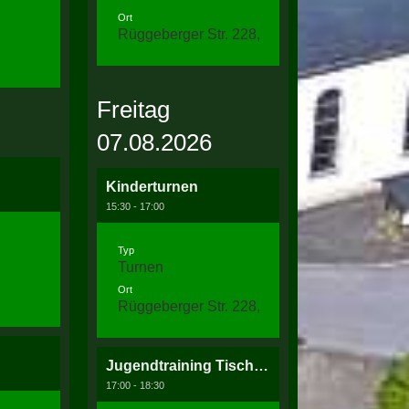
Ort
Rüggeberger Str. 228, 58256 Ennepetal
Freitag
07.08.2026
Kinderturnen
15:30 - 17:00
Typ
Turnen
Ort
Rüggeberger Str. 228, 58256 Ennepetal
Jugendtraining Tischtennis
17:00 - 18:30