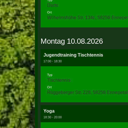
Typ
Darts
Ort
Wilhelmshöhe Str. 134c, 58256 Ennepet
Montag 10.08.2026
Jugendtraining Tischtennis
17:00 - 18:30
Typ
Tischtennis
Ort
Rüggeberger Str. 228, 58256 Ennepetal
Yoga
18:30 - 20:00