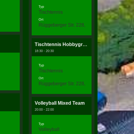
Typ
Tischtennis
Ort
Rüggeberger Str. 228, 58256 Ennepetal
Tischtennis Hobbygruppe
18:30 - 20:30
Typ
Tischtennis
Ort
Rüggeberger Str. 228, 58256 Ennepetal
Volleyball Mixed Team
20:00 - 22:00
Typ
Volleyball