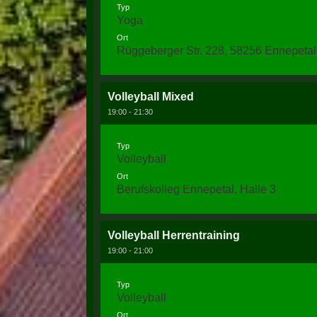
Typ
Yoga
Ort
Rüggeberger Str. 228, 58256 Ennepetal
Volleyball Mixed
19:00 - 21:30
Typ
Volleyball
Ort
Berufskolleg Ennepetal, Halle 3
Volleyball Herrentraining
19:00 - 21:00
Typ
Volleyball
Ort