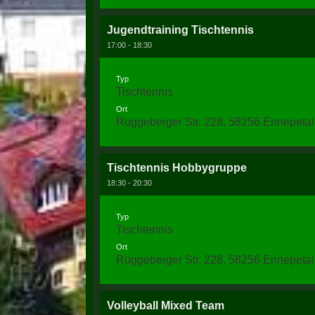
Jugendtraining Tischtennis
17:00 - 18:30
Typ
Tischtennis
Ort
Rüggeberger Str. 228, 58256 Ennepetal
Tischtennis Hobbygruppe
18:30 - 20:30
Typ
Tischtennis
Ort
Rüggeberger Str. 228, 58256 Ennepetal
Volleyball Mixed Team