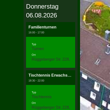
Donnerstag
06.08.2026
Familienturnen
16:00 - 17:00
Typ
Turnen
Ort
Rüggeberger Str. 228, 58256 Ennepetal
Tischtennis Erwachsenentraining
18:30 - 22:00
Typ
Tischtennis
Ort
Rüggeberger Str. 228, 58256 Ennepetal