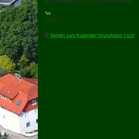
Rüggeberger Str. 228, 58256 Ennepetal
Typ
Yoga
Termin zum Kalender hinzufügen (.ics)