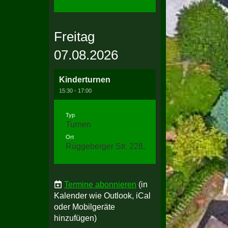
Freitag
07.08.2026
Kinderturnen
15:30 - 17:00
Typ
Turnen
Ort
Rüggeberger Str. 228, 58256 Ennepetal
Termine abonnieren
(in
Kalender wie Outlook, iCal
oder Mobilgeräte
hinzufügen)