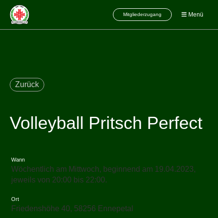
Menü
Mitgliederzugang
Zurück
Volleyball Pritsch Perfect
Wann
Wöchentlich am Mittwoch, beginnend am 19.04.2023,
jeweils von 20:00 bis 22:00.
Ort
Friedenshöhe 40, 58256 Ennepetal