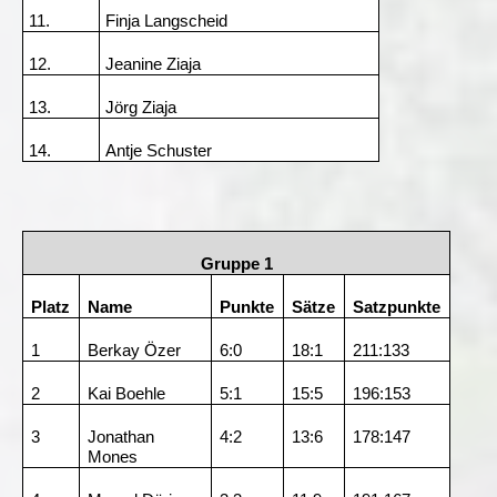
11.
Finja Langscheid
12.
Jeanine Ziaja
13.
Jörg Ziaja
14.
Antje Schuster
Gruppe 1
Platz
Name
Punkte
Sätze
Satzpunkte
1
Berkay Özer
6:0
18:1
211:133
2
Kai Boehle
5:1
15:5
196:153
3
Jonathan
4:2
13:6
178:147
Mones