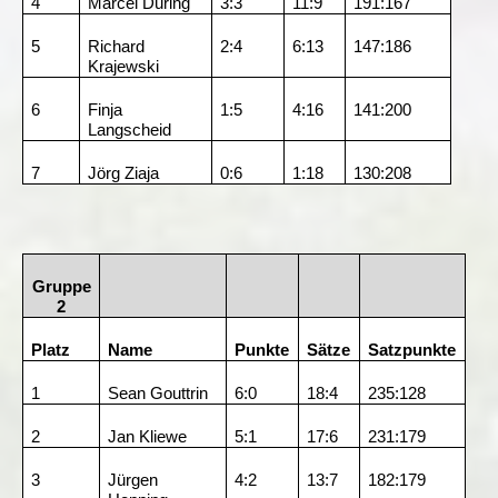
4
Marcel Düring
3:3
11:9
191:167
5
Richard
2:4
6:13
147:186
Krajewski
6
Finja
1:5
4:16
141:200
Langscheid
7
Jörg Ziaja
0:6
1:18
130:208
Gruppe
2
Platz
Name
Punkte
Sätze
Satzpunkte
1
Sean Gouttrin
6:0
18:4
235:128
2
Jan Kliewe
5:1
17:6
231:179
3
Jürgen
4:2
13:7
182:179