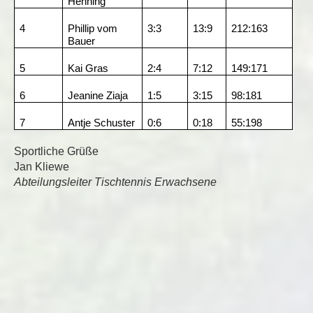
Henning
4
Phillip vom
3:3
13:9
212:163
Bauer
5
Kai Gras
2:4
7:12
149:171
6
Jeanine Ziaja
1:5
3:15
98:181
7
Antje Schuster
0:6
0:18
55:198
Sportliche Grüße
Jan Kliewe
Abteilungsleiter Tischtennis Erwachsene