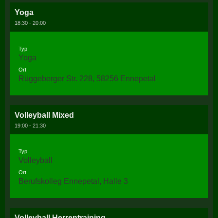
Yoga
18:30 - 20:00
Typ
Yoga
Ort
Rüggeberger Str. 228, 58256 Ennepetal
Volleyball Mixed
19:00 - 21:30
Typ
Volleyball
Ort
Berufskolleg Ennepetal, Halle 3
Volleyball Herrentraining