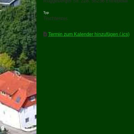
Rüggeberger Str. 228, 58256 Ennepetal
Typ
Tischtennis
Termin zum Kalender hinzufügen (.ics)