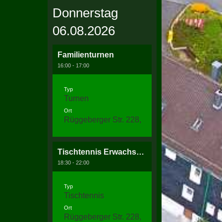
Donnerstag
06.08.2026
Familienturnen
16:00 - 17:00
Typ
Turnen
Ort
Rüggeberger Str. 228, 58256 Ennepetal
Tischtennis Erwachsenentraining
18:30 - 22:00
Typ
Tischtennis
Ort
Rüggeberger Str. 228, 58256 Ennepetal