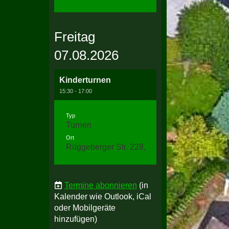
Freitag
07.08.2026
Kinderturnen
15:30 - 17:00
Typ
Turnen
Ort
Rüggeberger Str. 228, 58256 Ennepetal
Termine abonnieren
(in
Kalender wie Outlook, iCal
oder Mobilgeräte
hinzufügen)