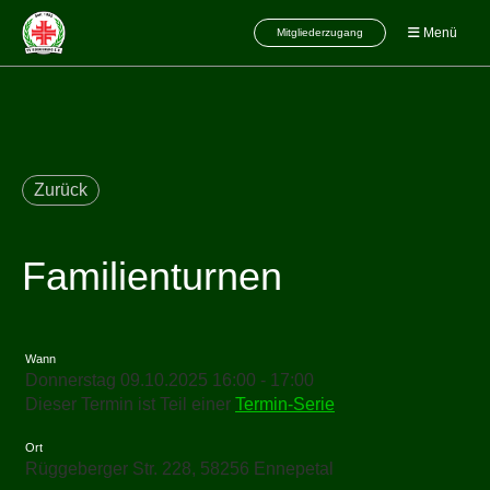
Menü
Mitgliederzugang
Zurück
Familienturnen
Wann
Donnerstag 09.10.2025 16:00 - 17:00
Dieser Termin ist Teil einer
Termin-Serie
Ort
Rüggeberger Str. 228, 58256 Ennepetal