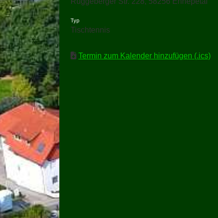
Rüggeberger Str. 228, 58256 Ennepetal
Typ
Tischtennis
Termin zum Kalender hinzufügen (.ics)