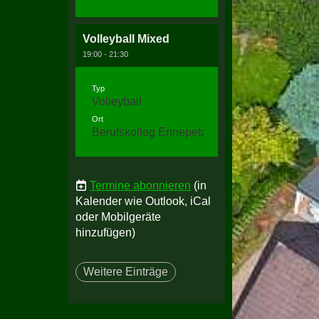
Volleyball Mixed
19:00 - 21:30
Typ
Volleyball
Ort
Berufskolleg Ennepetal, Halle 3
Termine abonnieren
(in
Kalender wie Outlook, iCal
oder Mobilgeräte
hinzufügen)
Weitere Einträge