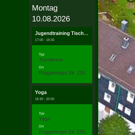
Montag
10.08.2026
Jugendtraining Tischtennis
17:00 - 18:30
Typ
Tischtennis
Ort
Rüggeberger Str. 228, 58256 Ennepetal
Yoga
18:30 - 20:00
Typ
Yoga
Ort
Rüggeberger Str. 228, 58256 Ennepetal