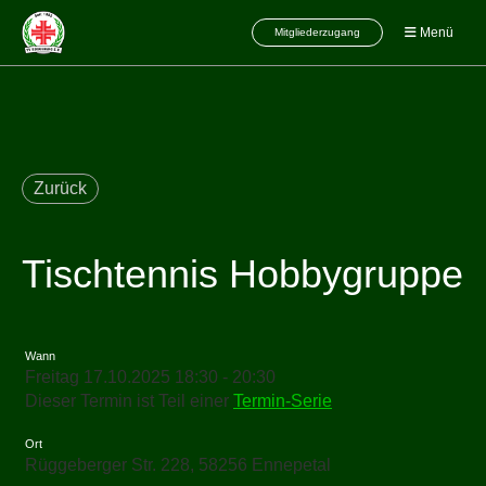
Menü
Mitgliederzugang
Zurück
Tischtennis Hobbygruppe
Wann
Freitag 17.10.2025 18:30 - 20:30
Dieser Termin ist Teil einer
Termin-Serie
Ort
Rüggeberger Str. 228, 58256 Ennepetal