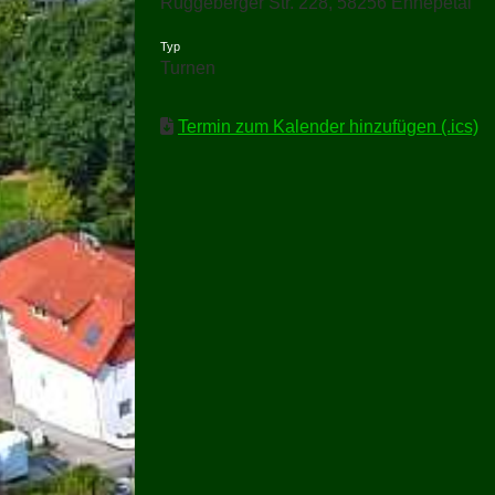
Rüggeberger Str. 228, 58256 Ennepetal
Typ
Turnen
Termin zum Kalender hinzufügen (.ics)