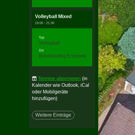
Volleyball Mixed
19:00 - 21:30
Typ
Volleyball
Ort
Berufskolleg Ennepetal, Halle 3
Termine abonnieren
(in
Kalender wie Outlook, iCal
oder Mobilgeräte
hinzufügen)
Weitere Einträge