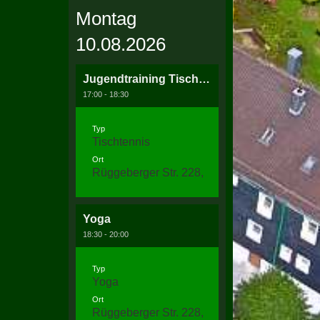
Montag
10.08.2026
Jugendtraining Tischtennis
17:00 - 18:30
Typ
Tischtennis
Ort
Rüggeberger Str. 228, 58256 Ennepetal
Yoga
18:30 - 20:00
Typ
Yoga
Ort
Rüggeberger Str. 228, 58256 Ennepetal