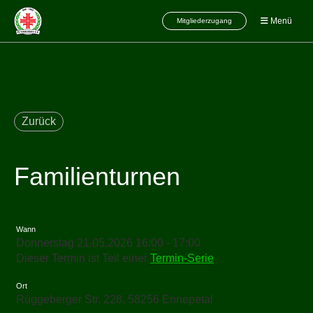
Menü
Mitgliederzugang
Zurück
Familienturnen
Wann
Donnerstag 21.05.2026 16:00 - 17:00
Dieser Termin ist Teil einer
Termin-Serie
Ort
Rüggeberger Str. 228, 58256 Ennepetal