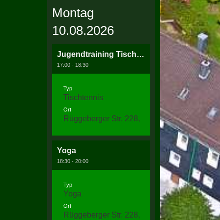
Montag
10.08.2026
Jugendtraining Tischtennis
17:00 - 18:30
Typ
Tischtennis
Ort
Rüggeberger Str. 228, 58256 Ennepetal
Yoga
18:30 - 20:00
Typ
Yoga
Ort
Rüggeberger Str. 228, 58256 Ennepetal