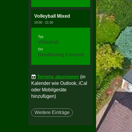
Volleyball Mixed
19:00 - 21:30
Typ
Volleyball
Ort
Berufskolleg Ennepetal, Halle 3
Termine abonnieren
(in
Kalender wie Outlook, iCal
oder Mobilgeräte
hinzufügen)
Weitere Einträge