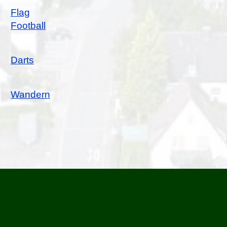
Flag
Football
Darts
Wandern