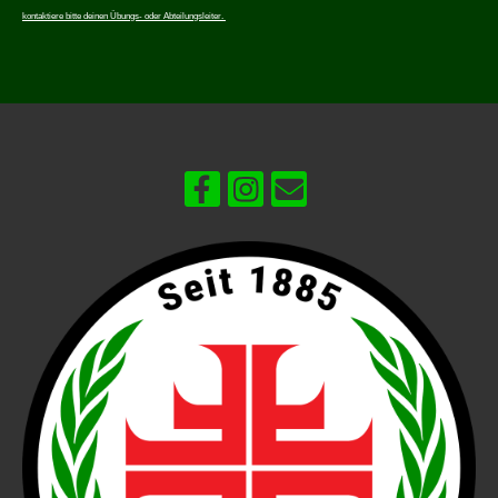
kontaktiere bitte deinen Übungs- oder Abteilungsleiter.