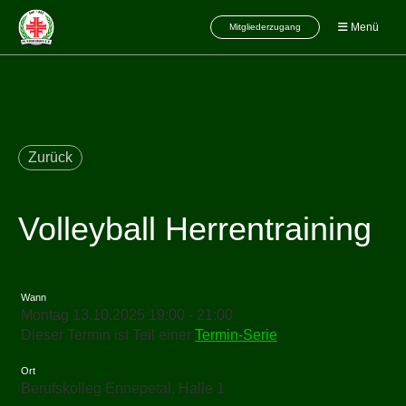
Menü
Mitgliederzugang
Zurück
Volleyball Herrentraining
Wann
Montag 13.10.2025 19:00 - 21:00
Dieser Termin ist Teil einer
Termin-Serie
Ort
Berufskolleg Ennepetal, Halle 1