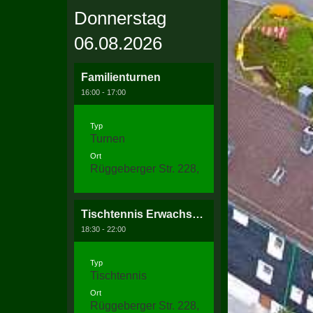
Donnerstag
06.08.2026
Familienturnen
16:00 - 17:00
Typ
Turnen
Ort
Rüggeberger Str. 228, 58256 Ennepetal
Tischtennis Erwachsenentraining
18:30 - 22:00
Typ
Tischtennis
Ort
Rüggeberger Str. 228, 58256 Ennepetal