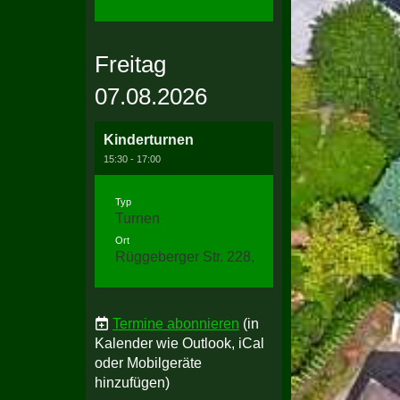
Freitag
07.08.2026
Kinderturnen
15:30 - 17:00
Typ
Turnen
Ort
Rüggeberger Str. 228, 58256 Ennepetal
Termine abonnieren
(in
Kalender wie Outlook, iCal
oder Mobilgeräte
hinzufügen)