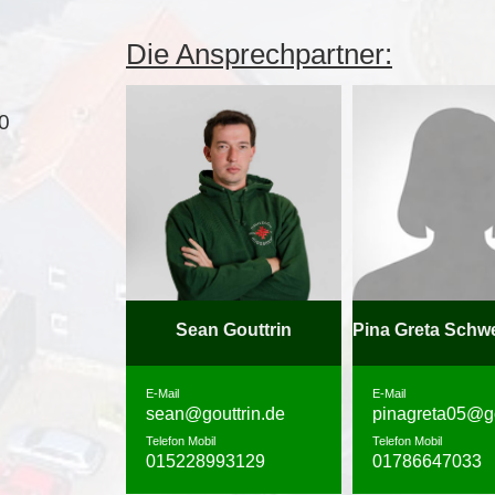
Die Ansprechpartner:
00
Sean Gouttrin
E-Mail
E-Mail
sean@gouttrin.de
pinagreta05@g
Telefon Mobil
Telefon Mobil
015228993129
01786647033