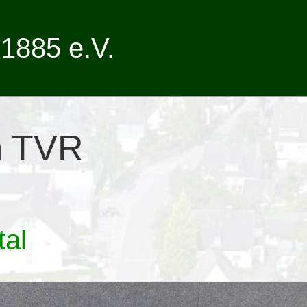
1885 e.V.
m TVR
tal