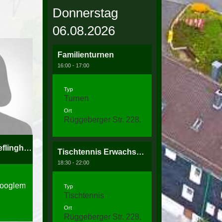
Donnerstag
06.08.2026
Familienturnen
16:00 - 17:00
Typ
Turnen
Ort
Rüggeberger Str. 228, 58256 Ennepetal
Pina Greta Schweflinghaus
Tischtennis Erwachsenentraining
18:30 - 22:00
ooglemail.com
Typ
Tischtennis
Ort
Rüggeberger Str. 228, 58256 Ennepetal