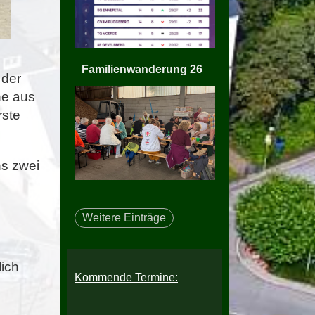
Familienwanderung 26
 der
ne aus
rste
ns zwei
Weitere Einträge
lich
Kommende Termine: