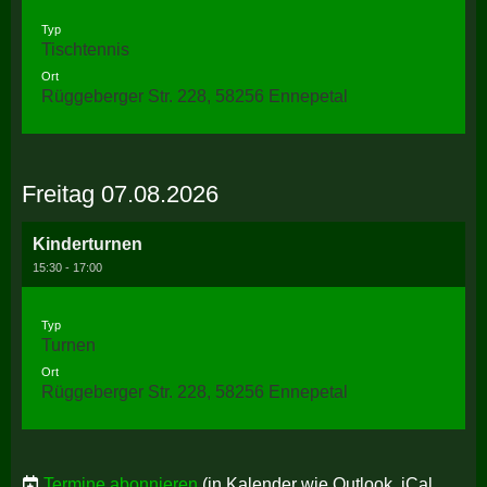
Typ
Tischtennis
Ort
Rüggeberger Str. 228, 58256 Ennepetal
Freitag 07.08.2026
Kinderturnen
15:30 - 17:00
Typ
Turnen
Ort
Rüggeberger Str. 228, 58256 Ennepetal
Termine abonnieren
(in Kalender wie Outlook, iCal